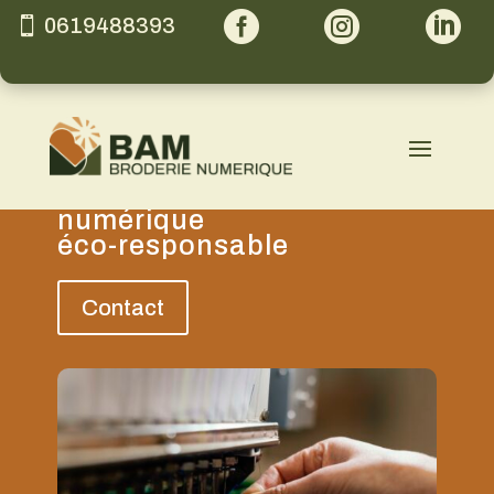



0619488393
Atelier de broderie
numérique
éco-responsable
Contact